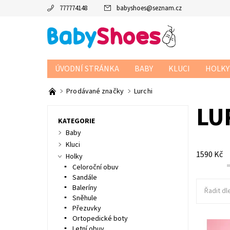
777774148
babyshoes
@
seznam.cz
ÚVODNÍ STRÁNKA
BABY
KLUCI
HOLKY
Prodávané značky
Lurchi
LU
KATEGORIE
Baby
Kluci
1590
Kč
Holky
Celoroční obuv
Sandále
Baleríny
Řadit dl
Sněhule
Přezuvky
Ortopedické boty
Třpytivé
Letní obuv