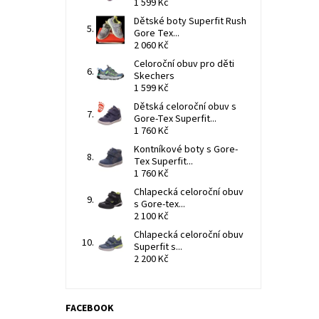
1 599 Kč
Dětské boty Superfit Rush
Gore Tex...
2 060 Kč
Celoroční obuv pro děti
Skechers
1 599 Kč
Dětská celoroční obuv s
Gore-Tex Superfit...
1 760 Kč
Kontníkové boty s Gore-
Tex Superfit...
1 760 Kč
Chlapecká celoroční obuv
s Gore-tex...
2 100 Kč
Chlapecká celoroční obuv
Superfit s...
2 200 Kč
FACEBOOK