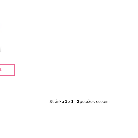
L
Stránka
1
z
1
-
2
položek celkem