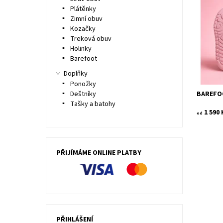
Dostupn
Plátěnky
Kód:
Zimní obuv
Značka:
Kozačky
Záruka:
Treková obuv
Holinky
Barefoot
Doplňky
Ponožky
BAREFO
Deštníky
Tašky a batohy
1 590 
od
PŘIJÍMÁME ONLINE PLATBY
PŘIHLÁŠENÍ