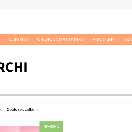
DOPLŇKY
OBCHODNÍ PODMÍNKY
PRODEJNY
KON
RCHI
e:
2
položek celkem
NOVINKA
 dívčí barefoot botky
Dívčí barefoot botky