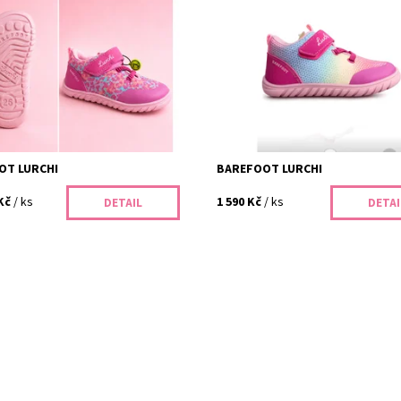
ost:
Skladem
Dostupnost:
Skladem
473/25
Kód:
470/26
Lurchi
Značka:
Lurchi
2 roky
OT LURCHI
BAREFOOT LURCHI
Kč
/ ks
1 590 Kč
/ ks
DETAIL
DETAI