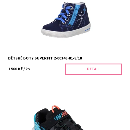
osobním přístupem. V...
Dostupnost:
Skladem
Kód:
59/24
Značka:
Superfit
Záruka:
2 roky
DĚTSKÉ BOTY SUPERFIT 2-00349-81-8/18
1 560 Kč
/ ks
DETAIL
Objevte dětské boty Skechers v Dolních Břežanech – moderní
celoroční obuv pro děti, která podporuje zdravý vývoj nohou.
Široký výběr, osobní...
Dostupnost:
Skladem
Kód:
437/32
Značka:
SKECHERS