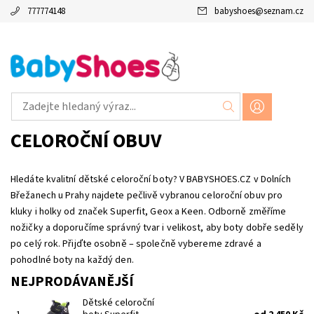
777774148
babyshoes
@
seznam.cz
CELOROČNÍ OBUV
Hledáte kvalitní dětské celoroční boty? V BABYSHOES.CZ v Dolních
Břežanech u Prahy najdete pečlivě vybranou celoroční obuv pro
kluky i holky od značek Superfit, Geox a Keen. Odborně změříme
nožičky a doporučíme správný tvar i velikost, aby boty dobře seděly
po celý rok. Přijďte osobně – společně vybereme zdravé a
pohodlné boty na každý den.
NEJPRODÁVANĚJŠÍ
Dětské celoroční