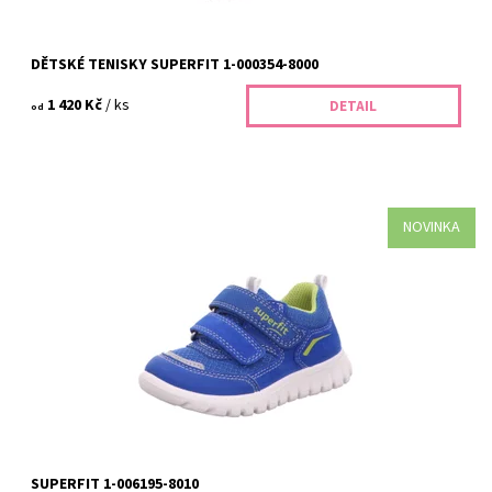
DĚTSKÉ TENISKY SUPERFIT 1-000354-8000
1 420 Kč
/ ks
DETAIL
od
NOVINKA
Superfit 1-006195-8010 jsou kvalitní dětské tenisky navržené pro
zdravý vývoj dětských nohou. Vynikají lehkostí, prodyšností a
moderním designem,...
Dostupnost:
Skladem
Kód:
328/28
Značka:
Superfit
Záruka:
2 roky
SUPERFIT 1-006195-8010