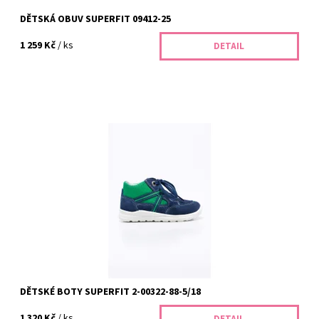
DĚTSKÁ OBUV SUPERFIT 09412-25
1 259 Kč
/ ks
DETAIL
Dětské boty Superfit 2-00322-88-5/18 jsou ideální volbou pro
zdravé obouvání kluků. Kvalitní materiály, pohodlný střih a
moderní design zaručují...
Dostupnost:
Na dotaz
Kód:
65/20
Značka:
Superfit
Záruka:
2 roky
DĚTSKÉ BOTY SUPERFIT 2-00322-88-5/18
1 320 Kč
/ ks
DETAIL