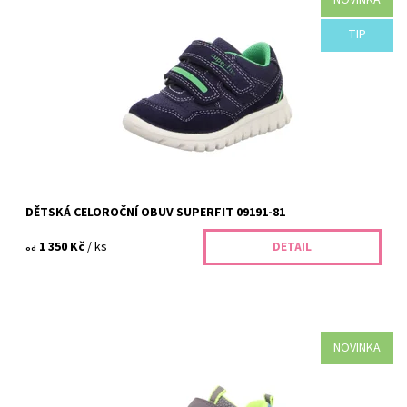
Dětské celoroční boty Superfit 09191-81 jsou lehké, ohebné a
šité na míru dětským nožkám. V BABYSHOES.CZ v Dolních
Břežanech vás čeká pečlivé...
TIP
Dostupnost:
Skladem
Kód:
98/26
Značka:
Superfit
Záruka:
2 roky
DĚTSKÁ CELOROČNÍ OBUV SUPERFIT 09191-81
1 350 Kč
/ ks
DETAIL
od
NOVINKA
Chlapecké tenisky Storm Superfit 0-606382-2500. Oblíbený model
pro zdravé nožky – vyzkoušíte u nás na prodejně v Dolních
Břežanech u Prahy. Změříme...
Dostupnost:
Skladem