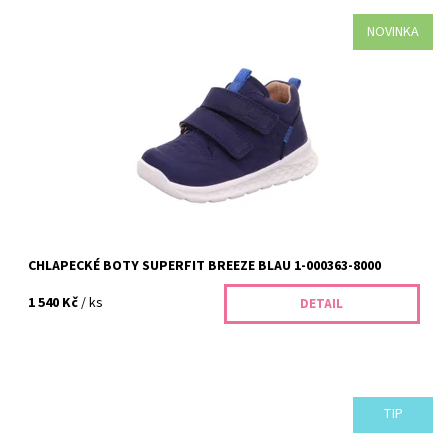
NOVINKA
Chlapecké boty Superfit BREEZE Blau 1-000363-8000 jsou ideální
volbou pro zdravé obouvání dětí. Nabízíme kvalitní celoroční
obuv s důrazem na...
Dostupnost:
Vyprodáno
Kód:
310/26
Značka:
Superfit
Záruka:
2 roky
CHLAPECKÉ BOTY SUPERFIT BREEZE BLAU 1-000363-8000
1 540 Kč
/ ks
DETAIL
TIP
Dětské celoroční boty Superfit 2-00349-81-8/18, velikost 18 –
ideální volba pro maminky, které chtějí zdravé dětské boty s