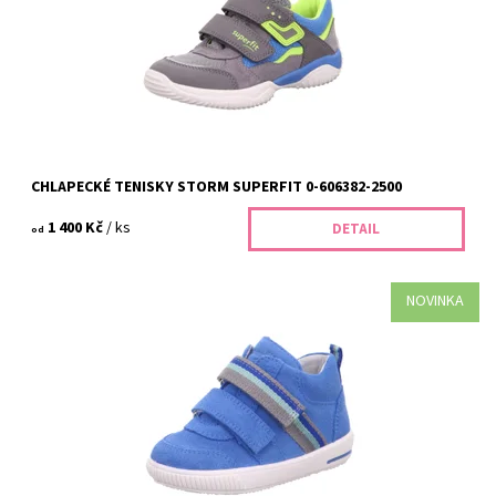
Kód:
396/26
Značka:
Superfit
Záruka:
2 roky
CHLAPECKÉ TENISKY STORM SUPERFIT 0-606382-2500
1 400 Kč
/ ks
DETAIL
od
NOVINKA
Dětské tenisky Superfit 1-000354-8000 jsou ideální volbou pro
zdravé obouvání vašich dětí. Kvalitní materiály, moderní design a
pohodlné nošení...
Dostupnost:
Skladem
Kód:
304/21
Značka:
Superfit
Záruka:
2 roky