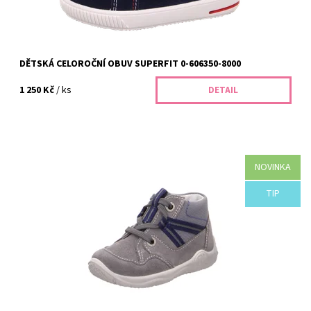
DĚTSKÁ CELOROČNÍ OBUV SUPERFIT 0-606350-8000
1 250 Kč
/ ks
DETAIL
NOVINKA
Superfit 09412-25 – dětské celoroční boty, které podpoří zdravé
obouvání a pohodlí při každodenním nošení. Přijďte s dětmi do
prodejny BABYSHOES.CZ...
TIP
Dostupnost:
Skladem
Kód:
113/20
Značka:
Superfit
Záruka:
2 roky