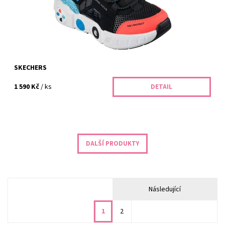
Záruka:
2 roky
SKECHERS
1 590 Kč
/ ks
DETAIL
DALŠÍ PRODUKTY
Následující
1
2