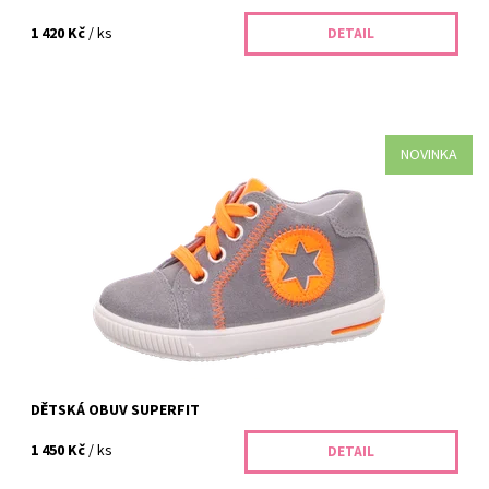
1 420 Kč
/ ks
DETAIL
NOVINKA
Objevte široký výběr dětské obuvi Superfit v BABYSHOES.CZ.
Zdravé nožky, moderní design a kvalitní materiály. Osobní
poradenství a přátelský...
Dostupnost:
Skladem
Kód:
200/21
Značka:
Superfit
Záruka:
2 roky
DĚTSKÁ OBUV SUPERFIT
1 450 Kč
/ ks
DETAIL