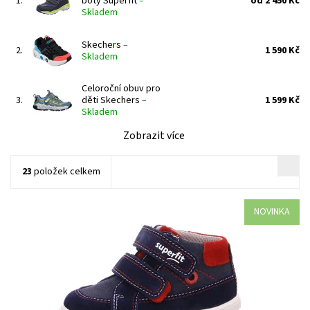
1.
boty Superfit
–
od 2 450 Kč
Skladem
Skechers
–
2.
1 590 Kč
Skladem
Celoroční obuv pro
3.
děti Skechers
–
1 599 Kč
Skladem
Zobrazit více
23
položek celkem
NOVINKA
Objevte široký výběr dětské celoroční obuvi v naší prodejně v
Dolních Břežanech nedaleko Prahy. Nabízíme zdravé boty pro
děti všech věkových...
Dostupnost:
Skladem
Kód:
236/20
Značka:
Superfit
Záruka:
2 roky