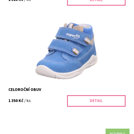
Objevte kvalitní dětskou celoroční obuv Superfit 09415-81 v
BABYSHOES.CZ Dolní Břežany. Zdravé boty pro děti, široký výběr
velikostí a osobní...
Dostupnost:
Skladem
Kód:
242/23
Značka:
Superfit
Záruka:
2 roky
CELOROČNÍ OBUV
1 350 Kč
/ ks
DETAIL
NOVINKA