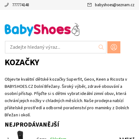
777774148
babyshoes
@
seznam.cz
KOZAČKY
Objevte kvalitní dětské kozačky Superfit, Geox, Keen a Ricosta v
BABYSHOES.CZ Dolní Břežany. Široký výběr, zdravé obouvání a
osobní přístup. Přijďte si s dětmi vybrat ideální zimní obuv, která
ochrání jejich nožky v chladných měsících. Naše prodejna nabízí
přátelské prostředí a odborné poradenství pro maminky z Dolních
Břežan i okolí.
NEJPRODÁVANĚJŠÍ