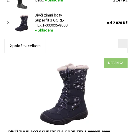
1.
Geox
–
Skladem
2 147 Kč
Dívčí zimní boty
Superfit s GORE-
2.
od 2 020 Kč
TEX 1-009095-8000
–
Skladem
2
položek celkem
NOVINKA
Dívčí zimní boty Superfit 1-000159-0000 s Gore-Tex membránou
jsou ideální volbou pro zdravé obouvání dětí v zimě. Nabízíme
široký výběr dětské...
Dostupnost:
Skladem
Kód:
272/27
Značka:
Superfit
Záruka:
2 roky