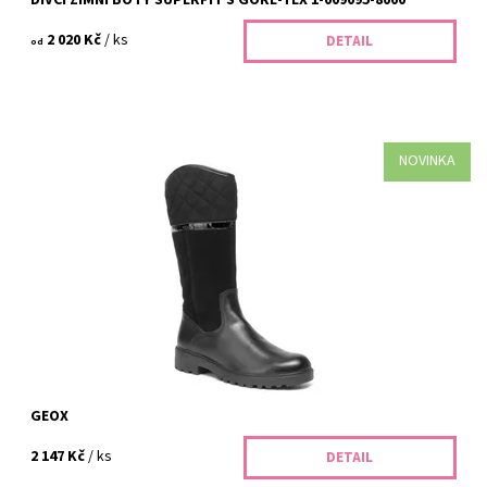
DÍVČÍ ZIMNÍ BOTY SUPERFIT S GORE-TEX 1-009095-8000
2 020 Kč
/ ks
DETAIL
od
NOVINKA
Vyberte dětské zimní boty Geox, které kombinují prodyšnost a
teplo pro spolehlivé pohodlí v mrazu i na sněhu. V BABYSHOES.CZ
v Dolních Břežanech u...
Dostupnost:
Skladem
Kód:
293/38
Značka:
Geox
Záruka:
2 roky
GEOX
2 147 Kč
/ ks
DETAIL