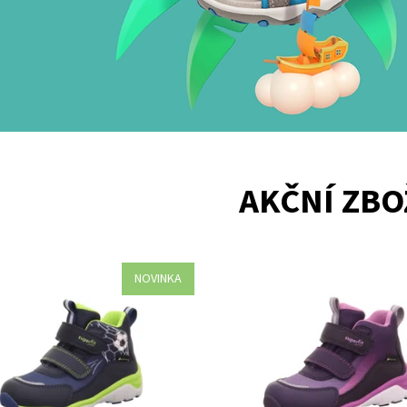
AKČNÍ ZBO
NOVINKA
kvalitní dětské celoroční boty
Objevte široký výběr dětské celo
 v BABYSHOES.CZ. Nabízíme
obuvi Superfit s Gore-Tex skladem
bouvání pro děti, široký výběr
Dolních Břežanech. Zdravé obouvá
kladem a osobní přístup v...
odborné poradenství a osobní přís
ost:
Skladem
Dostupnost:
Skladem
460/32
Kód:
463/25
Superfit
Značka:
Superfit
2 roky
Záruka:
2 roky