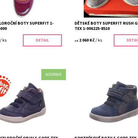
2 roky
ELOROČNÍ BOTY SUPERFIT 1-
DĚTSKÉ BOTY SUPERFIT RUSH 
5000
TEX 1-006225-8510
/ ks
2 060 Kč
/ ks
DETAIL
DETAI
od
NOVINKA
eloroční boty Superfit 1-000536-
Dětské kotníkové boty Superfit 1-
ORE-TEX membránou jsou ideální
8000 s GORE-TEX membránou jsou 
ro zdravé obouvání vašich dětí.
volbou pro zdravé obouvání po cel
materiály, moderní...
Nabízíme široký výběr...
ost:
Skladem
Dostupnost:
Skladem
417/26
Kód:
420/26
Superfit
2 roky