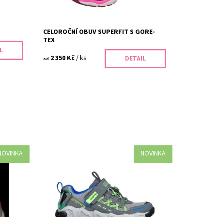
CELOROČNÍ OBUV SUPERFIT S GORE-
TEX
L
2 350 Kč
/ ks
DETAIL
od
NOVINKA
NOVINKA
E‑TEX
Objevte celoroční dětské boty Skechers
a
v Dolních Břežanech. Moderní design,
í
zdravé obouvání a široký výběr pro kluky i
í
holky. Přijďte s dětmi do...
Dostupnost:
Skladem
Kód:
425/29
Značka:
SKECHERS