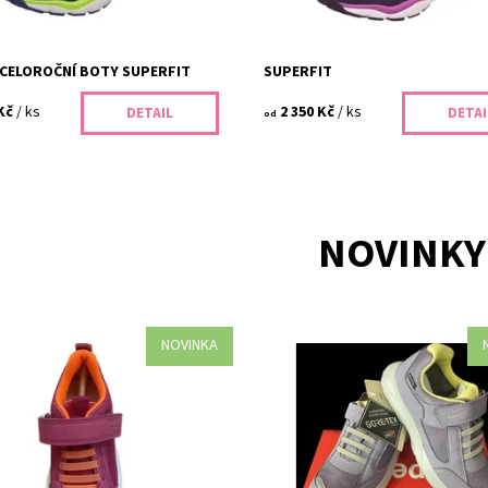
 CELOROČNÍ BOTY SUPERFIT
SUPERFIT
Kč
/ ks
2 350 Kč
/ ks
DETAIL
DETAI
od
NOVINKY
NOVINKA
loroční boty Superfit 1-000211-
Dětské tenisky Superfit Rush GOR
u ideální volbou pro zdravé
1‑006225‑8510 – lehké, prodyšné 
dětí. Kvalitní materiály, pohodlný
nepromokavé boty pro každodenn
oderní design...
nošení. Skvěle sedí na noze, zajist
suché...
ost:
Skladem
452/33
Dostupnost:
Skladem
Superfit
Kód:
449/34