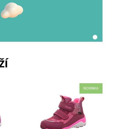
ŽÍ
NOVINKA
roční
Objevte celoroční dětské boty Superfit s
 v
GORE-TEX v BABYSHOES.CZ Dolní Břežany.
ní,
Široký výběr velikostí a modelů, zdravé
tup...
obouvání a osobní přístup....
Dostupnost:
Skladem
Kód:
466/25
Značka:
Superfit
Záruka:
2 roky