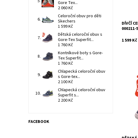
Záruka:
Gore Tex...
2 060 Kč
Celoroční obuv pro děti
Skechers
DÍVČÍ C
1 599 Kč
000211-
Dětská celoroční obuv s
Gore-Tex Superfit...
1 599 Kč
1 760 Kč
Kontníkové boty s Gore-
Tex Superfit...
1 760 Kč
Chlapecká celoroční obuv
Dětské c
s Gore-tex...
8000 s G
2 100 Kč
volbou p
Chlapecká celoroční obuv
Kvalitní 
Superfit s...
Dostupn
2 200 Kč
Kód:
Značka:
Záruka:
FACEBOOK