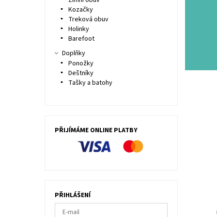
Zimní obuv
Kozačky
Treková obuv
Holinky
Barefoot
Doplňky
Ponožky
Deštníky
Tašky a batohy
PŘIJÍMÁME ONLINE PLATBY
Objevte 
Superfit
zdravé o
modelů s
Dostupn
PŘIHLÁŠENÍ
Kód:
Značka:
Záruka: