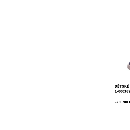
Dětské c
000367-
ideální 
dětí. Nab
Dostupn
Kód:
Značka:
Záruka:
DĚTSKÉ 
1-00036
1 780 
od