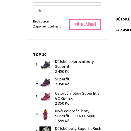
DĚTSKÉ
Registrace
Zapomenuté heslo
2 450 
od
TOP 10
Dětské celoroční boty
Superfit
2 450 Kč
Superfit
2 350 Kč
Celoroční obuv Superfit s
Dívčí ce
GORE-TEX
5000 jso
2 350 Kč
obouvání 
střih a m
Dívčí celoroční boty
Superfit 1-000211-5000
Dostupn
1 599 Kč
Kód:
Značka:
Dětské boty Superfit Rush