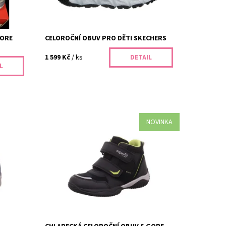
Záruka:
2 roky
GORE
CELOROČNÍ OBUV PRO DĚTI SKECHERS
1 599 Kč
/ ks
DETAIL
L
NOVINKA
009429-
Superfit 1-009385-0020 jsou kvalitní
ideální
celoroční dětské boty s Gore-Tex
ý rok.
membránou, které zajistí zdravé a suché
nožky vašich dětí v každém počasí. V...
Dostupnost:
Skladem
Kód:
414/28
Značka:
Superfit
Záruka:
2 roky