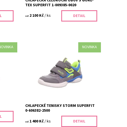
CHLAPECKÁ CELOROČNÍ OBUV S GORE-
TEX SUPERFIT 1-009385-0020
2 100 Kč
/ ks
L
DETAIL
od
NOVINKA
NOVINKA
5510
Chlapecké tenisky Storm Superfit 0-
ouvání
606382-2500. Oblíbený model pro zdravé
litní
nožky – vyzkoušíte u nás na prodejně v
Dolních Břežanech u Prahy. Změříme...
Dostupnost:
Skladem
Kód:
396/26
Značka:
Superfit
Záruka:
2 roky
CHLAPECKÉ TENISKY STORM SUPERFIT
0-606382-2500
L
1 400 Kč
/ ks
DETAIL
od