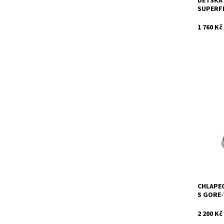
DĚTSKÁ 
SUPERFI
1 760 Kč
Chlapeck
006386-
ideální 
Nabízíme
Dostupn
Kód:
Značka:
Záruka:
CHLAPE
S GORE-
2 200 Kč