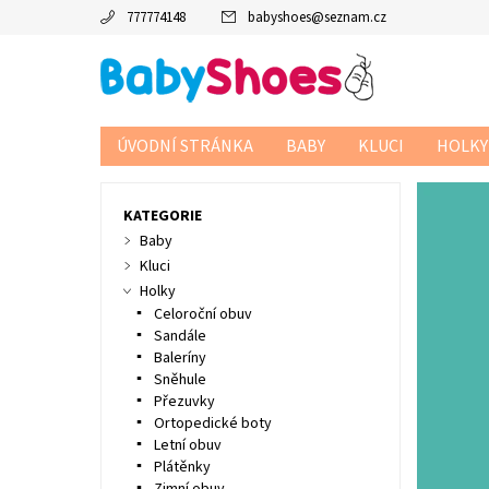
777774148
babyshoes
@
seznam.cz
ÚVODNÍ STRÁNKA
BABY
KLUCI
HOLKY
KATEGORIE
Baby
Kluci
Holky
Celoroční obuv
Sandále
Baleríny
Sněhule
Přezuvky
Ortopedické boty
Letní obuv
Plátěnky