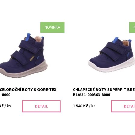
NOVINKA
eloroční boty Superfit Breeze 1-
Chlapecké boty Superfit BREEZE Bl
8000 s Gore-Tex membránou jsou
000363-8000 jsou ideální volbou p
volbou pro zdravé obouvání vašich
zdravé obouvání dětí. Nabízíme kva
ízíme široký výběr...
celoroční obuv s důrazem na...
ost:
Skladem
Dostupnost:
Vyprodáno
355/22
Kód:
310/26
Superfit
Značka:
Superfit
2 roky
Záruka:
2 roky
CELOROČNÍ BOTY S GORE-TEX
CHLAPECKÉ BOTY SUPERFIT BRE
7-8000
BLAU 1-000363-8000
Kč
/ ks
1 540 Kč
/ ks
DETAIL
DETAI