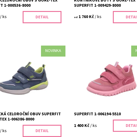
CELOROČNÍ OBUV S GORE-TEX
KONTNÍKOVÉ BOTY S GORE-TEX
T 1-000536-8000
SUPERFIT 1-009429-8000
/ ks
1 760 Kč
/ ks
DETAIL
DETAI
od
NOVINKA
á celoroční obuv Superfit 1-
Dětské tenisky Superfit 1-006194-
8000 s GORE-TEX membránou je
jsou ideální volbou pro zdravé ob
volbou pro zdravé obouvání dětí.
malých slečen. Moderní design, kva
 široký výběr dětské obuvi...
materiály a pohodlné nošení...
ost:
Skladem
Dostupnost:
Skladem
405/41
Kód:
399/28
Superfit
Značka:
Superfit
2 roky
Záruka:
2 roky
CKÁ CELOROČNÍ OBUV SUPERFIT
SUPERFIT 1-006194-5510
TEX 1-006386-8000
1 400 Kč
/ ks
DETAI
/ ks
DETAIL