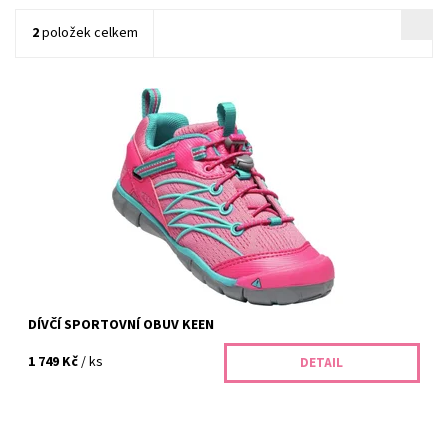
2
položek celkem
Objevte kvalitní dětské boty Keen v Dolních Břežanech. Široký
výběr velikostí, zdravé obouvání a osobní poradenství. Přijďte s
dětmi vyzkoušet...
Dostupnost:
Skladem
Kód:
346/25
Značka:
Keen
Záruka:
2 roky
DÍVČÍ SPORTOVNÍ OBUV KEEN
1 749 Kč
/ ks
DETAIL