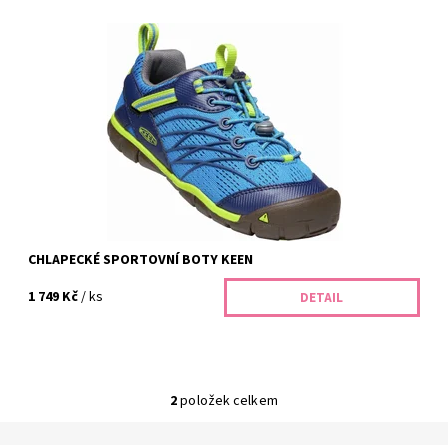
Vyberte dětské boty KEEN do školy i na sport – celoroční obuv
pro dívky i chlapce. Na prodejně BABYSHOES.CZ v Dolních
Břežanech u Prahy dětem...
Dostupnost:
Skladem
Kód:
343/38
Značka:
Keen
Záruka:
2 roky
CHLAPECKÉ SPORTOVNÍ BOTY KEEN
1 749 Kč
/ ks
DETAIL
2
položek celkem