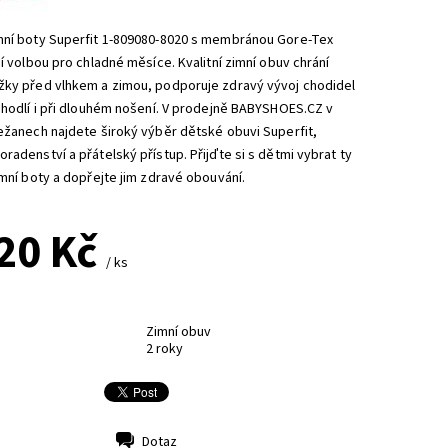
mní boty Superfit 1-809080-8020 s membránou Gore-Tex
ní volbou pro chladné měsíce. Kvalitní zimní obuv chrání
žky před vlhkem a zimou, podporuje zdravý vývoj chodidel
ohodlí i při dlouhém nošení. V prodejně BABYSHOES.CZ v
ežanech najdete široký výběr dětské obuvi Superfit,
radenství a přátelský přístup. Přijďte si s dětmi vybrat ty
imní boty a dopřejte jim zdravé obouvání.
20 Kč
/ ks
Zimní obuv
2 roky
Dotaz