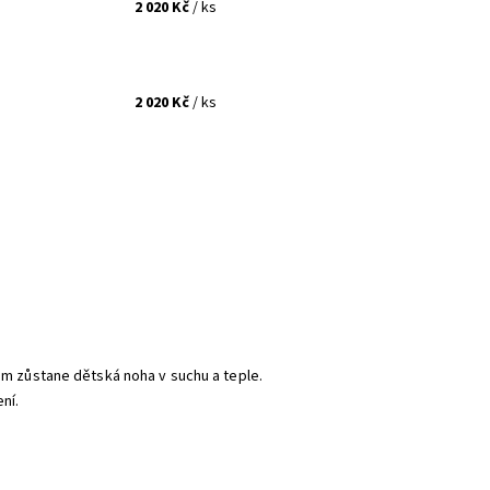
2 020 Kč
/ ks
2 020 Kč
/ ks
rém zůstane dětská noha v suchu a teple.
ní.