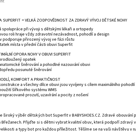
A SUPERFIT = VELKÁ ZODPOVĚDNOST ZA ZDRAVÝ VÝVOJ DĚTSKÉ NOHY
 spolupráce při vývoji s dětskými lékaři a ortopedy
ovou roli hraje vždy zdravotní nezávadnost, pohodlí a design
 podporuje přirozený vývoj ve fázi růstu
atek místa v přední části obuvi Superfit
IMÁLNÍ OPORA NOHY V OBUVI SUPERFIT
prodloužený opatek
anatomické šněrování a pohodlné nazouvání obuvi
dopředu posunuté šněrování
ODLÍ, KOMFORT A PRAKTIČNOST
konstrukce a všechny dílce obuvi jsou vyvíjeny s cílem maximálního pohodlí 
použití šířkového systému WMS
propracované prozutí, uzavírání a pocity z nošení
e široký výběr dětských bot Superfit v BABYSHOES.CZ. Zdravé obouvání pr
h Břežanech. Přijďte si s dětmi vybrat kvalitní obuv, která podpoří zdravý 
velikosti a typy bot pro každou příležitost. Těšíme se na vaši návštěvu v