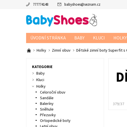
777774148
babyshoes
@
seznam.cz
ÚVODNÍ STRÁNKA
BABY
KLUCI
HOLKY
Holky
Zimní obuv
Dětské zimní boty Superfit s
KATEGORIE
D
Baby
Kluci
Holky
Celoroční obuv
Sandále
Baleríny
379/37
Sněhule
Přezuvky
Ortopedické boty
Letní obuv