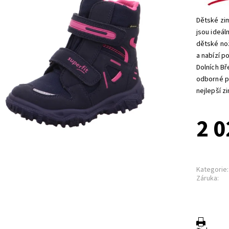
Dětské zi
jsou ideál
dětské no
a nabízí p
Dolních Bř
odborné po
nejlepší z
2 0
Kategorie:
Záruka: