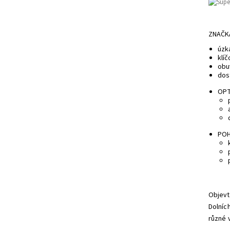
ZNAČK
úzká
klíč
obuv
dost
OPT
POH
Objevt
Dolníc
různé 