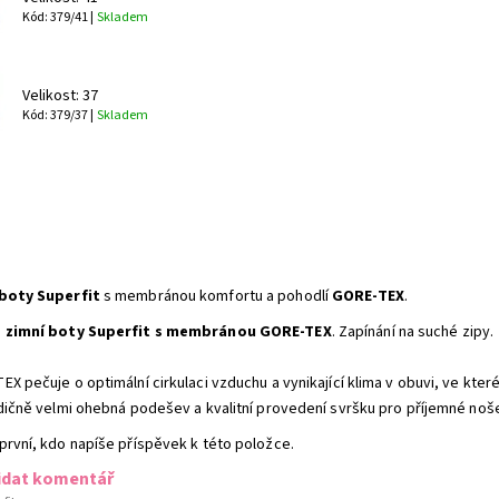
Kód: 379/41 |
Skladem
Velikost: 37
Kód: 379/37 |
Skladem
boty Superfit
s membránou komfortu a pohodlí
GORE-TEX
.
é
zimní boty Superfit s membránou GORE-TEX
. Zapínání na suché zipy.
EX pečuje o optimální cirkulaci vzduchu a vynikající klima v obuvi, ve kte
adičně velmi ohebná podešev a kvalitní provedení svršku pro příjemné noše
první, kdo napíše příspěvek k této položce.
idat komentář