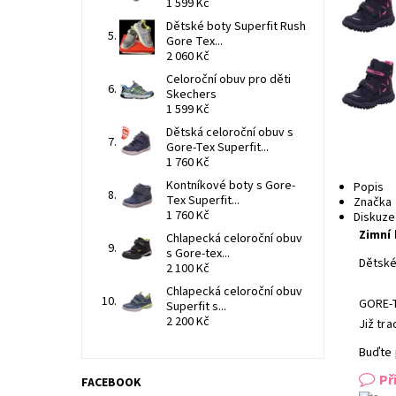
1 599 Kč
Dětské boty Superfit Rush
Gore Tex...
2 060 Kč
Celoroční obuv pro děti
Skechers
1 599 Kč
Dětská celoroční obuv s
Gore-Tex Superfit...
1 760 Kč
Kontníkové boty s Gore-
Popis
Tex Superfit...
Značka
1 760 Kč
Diskuze
Zimní 
Chlapecká celoroční obuv
s Gore-tex...
Dětsk
2 100 Kč
Chlapecká celoroční obuv
GORE-T
Superfit s...
2 200 Kč
Již tr
Buďte 
Př
FACEBOOK