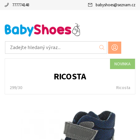
777774148
babyshoes
@
seznam.cz
NOVINKA
RICOSTA
299/30
Ricosta