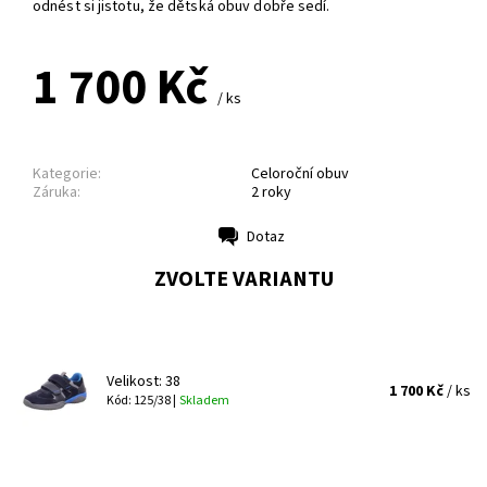
odnést si jistotu, že dětská obuv dobře sedí.
1 700 Kč
/ ks
Kategorie:
Celoroční obuv
Záruka:
2 roky
Dotaz
Tisk
ZVOLTE VARIANTU
Velikost: 38
1 700 Kč
/ ks
Kód: 125/38 |
Skladem