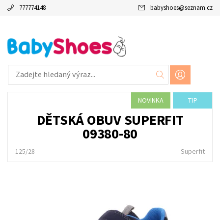
777774148
babyshoes
@
seznam.cz
NOVINKA
TIP
DĚTSKÁ OBUV SUPERFIT
09380-80
125/28
Superfit