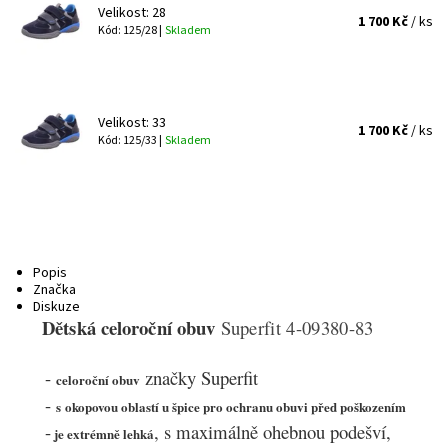
Velikost: 28
1 700 Kč
/ ks
Kód: 125/28 |
Skladem
Velikost: 33
1 700 Kč
/ ks
Kód: 125/33 |
Skladem
Popis
Značka
Diskuze
Dětská celoroční obuv
Superfit 4-09380-83
-
značky Superfit
celoroční obuv
-
s okopovou oblastí u špice pro ochranu obuvi před poškozením
-
,
s
maximálně ohebnou podešví
,
je extrémně lehká