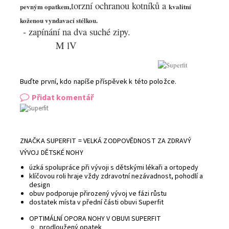
torzní ochranou kotníků a
pevným opatkem,
kvalitní
koženou vyndavací stélkou.
- zapínání na dva suché zipy.
M lV
Buďte první, kdo napíše příspěvek k této položce.
Přidat komentář
ZNAČKA SUPERFIT = VELKÁ ZODPOVĚDNOST ZA ZDRAVÝ
VÝVOJ DĚTSKÉ NOHY
úzká spolupráce při vývoji s dětskými lékaři a ortopedy
klíčovou roli hraje vždy zdravotní nezávadnost, pohodlí a
design
obuv podporuje přirozený vývoj ve fázi růstu
dostatek místa v přední části obuvi Superfit
OPTIMÁLNÍ OPORA NOHY V OBUVI SUPERFIT
prodloužený opatek